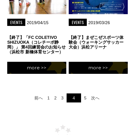
EVENTS
EVENTS
2019/04/15
2019/03/26
【終了】「FC COLETIVO
【終了】まぜこぜスポーツ体
SHIZUOKA（コレチーボ静
験会（ウォーキングサッカー
岡）」 第4回練習会のお知らせ
大会）浜松アリーナ
（浜松市 新橋体育センター）
more >>
more >>
前へ
1
2
3
4
5
次へ